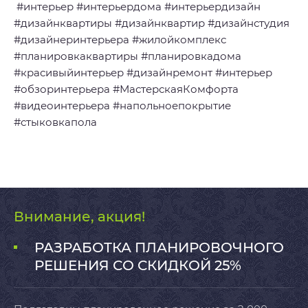
#интерьер #интерьердома #интерьердизайн
#дизайнквартиры #дизайнквартир #дизайнстудия
#дизайнеринтерьера #жилойкомплекс
#планировкаквартиры #планировкадома
#красивыйинтерьер #дизайнремонт #интерьер
#обзоринтерьера #МастерскаяКомфорта
#видеоинтерьера #напольноепокрытие
#стыковкапола
Внимание, акция!
РАЗРАБОТКА ПЛАНИРОВОЧНОГО
РЕШЕНИЯ СО СКИДКОЙ 25%